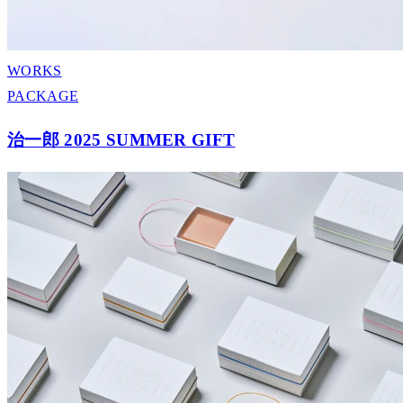
WORKS
PACKAGE
治一郎 2025 SUMMER GIFT